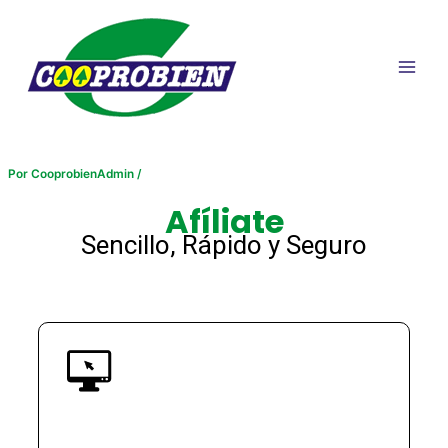
Ir
Navegación
Main
al
de
Men
contenido
entradas
Por
CooprobienAdmin
/
Afíliate
Sencillo, Rápido y Seguro